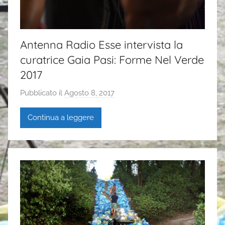
Antenna Radio Esse intervista la
curatrice Gaia Pasi: Forme Nel Verde
2017
Pubblicato il
Agosto 8, 2017
d
i
Continua a leggere
G
a
i
a
P
a
s
i