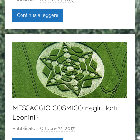
i
Continua a leggere
G
a
i
a
P
a
s
i
MESSAGGIO COSMICO negli Horti
Leonini?
Pubblicato il
Ottobre 22, 2017
d
i