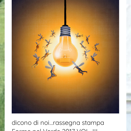
s
i
dicono di noi…rassegna stampa