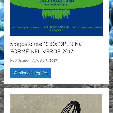
a
s
i
5 agosto ore 18:30: OPENING
FORME NEL VERDE 2017
Pubblicato il
Agosto 5, 2017
d
i
Continua a leggere
G
a
i
a
P
a
s