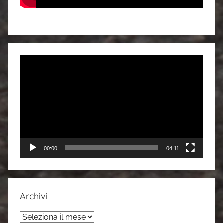
Video
Player
00:00
04:11
Archivi
Archivi