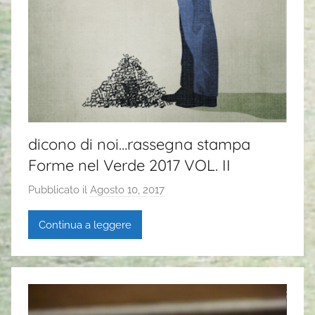
dicono di noi…rassegna stampa
Forme nel Verde 2017 VOL. II
Pubblicato il
Agosto 10, 2017
d
i
Continua a leggere
G
a
i
a
P