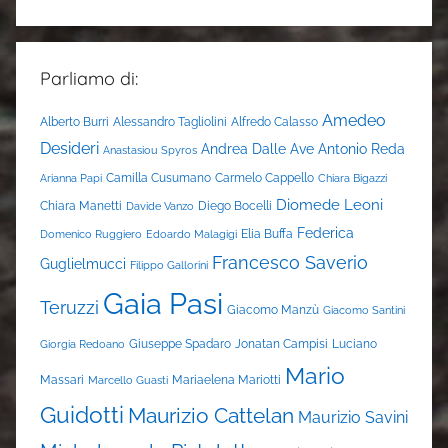
Parliamo di:
Amedeo
Alberto Burri
Alessandro Tagliolini
Alfredo Calasso
Desideri
Andrea Dalle Ave
Antonio Reda
Anastasiou Spyros
Camilla Cusumano
Carmelo Cappello
Arianna Papi
Chiara Bigazzi
Diomede Leoni
Chiara Manetti
Diego Bocelli
Davide Vanzo
Federica
Elia Buffa
Domenico Ruggiero
Edoardo Malagigi
Francesco Saverio
Guglielmucci
Filippo Gallorini
Gaia Pasi
Teruzzi
Giacomo Manzù
Giacomo Santini
Giuseppe Spadaro
Jonatan Campisi
Luciano
Giorgia Redoano
Mario
Massari
Mariaelena Mariotti
Marcello Guasti
Guidotti
Maurizio Cattelan
Maurizio Savini