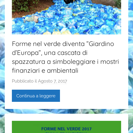
Forme nel verde diventa ”Giardino
d’Europa”, una cascata di
spazzatura a simboleggiare i mostri
finanziari e ambientali
Pubblicato il
Agosto 7, 2017
d
i
Continua a leggere
G
a
i
a
P