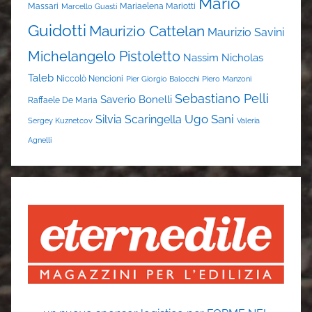
Mario
Massari
Mariaelena Mariotti
Marcello Guasti
Guidotti
Maurizio Cattelan
Maurizio Savini
Michelangelo Pistoletto
Nassim Nicholas
Taleb
Niccolò Nencioni
Pier Giorgio Balocchi
Piero Manzoni
Sebastiano Pelli
Saverio Bonelli
Raffaele De Maria
Ugo Sani
Silvia Scaringella
Sergey Kuznetcov
Valeria
Agnelli