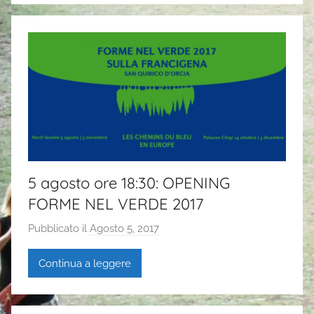
i
a
P
a
s
i
5 agosto ore 18:30: OPENING
FORME NEL VERDE 2017
Pubblicato il
Agosto 5, 2017
d
i
Continua a leggere
G
a
i