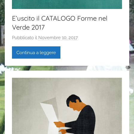
E’uscito il CATALOGO Forme nel
Verde 2017
Pubblicato il
Novembre 10, 2017
d
i
Continua a leggere
G
a
i
a
P
a
s
i