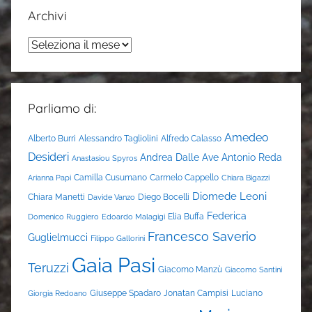
Archivi
Archivi
Parliamo di:
Amedeo
Alberto Burri
Alessandro Tagliolini
Alfredo Calasso
Desideri
Andrea Dalle Ave
Antonio Reda
Anastasiou Spyros
Camilla Cusumano
Carmelo Cappello
Arianna Papi
Chiara Bigazzi
Diomede Leoni
Chiara Manetti
Diego Bocelli
Davide Vanzo
Federica
Elia Buffa
Domenico Ruggiero
Edoardo Malagigi
Francesco Saverio
Guglielmucci
Filippo Gallorini
Gaia Pasi
Teruzzi
Giacomo Manzù
Giacomo Santini
Giuseppe Spadaro
Jonatan Campisi
Luciano
Giorgia Redoano