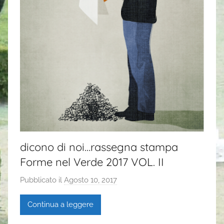
dicono di noi…rassegna stampa
Forme nel Verde 2017 VOL. II
Pubblicato il
Agosto 10, 2017
d
i
Continua a leggere
G
a