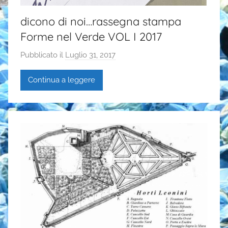
dicono di noi…rassegna stampa
Forme nel Verde VOL I 2017
Pubblicato il
Luglio 31, 2017
d
i
Continua a leggere
G
a
i
a
P
a
s
i