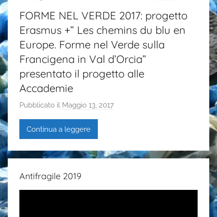
FORME NEL VERDE 2017: progetto
Erasmus +” Les chemins du blu en
Europe. Forme nel Verde sulla
Francigena in Val d’Orcia”
presentato il progetto alle
Accademie
Pubblicato il
Maggio 13, 2017
d
i
Continua a leggere
G
a
i
a
Antifragile 2019
P
a
s