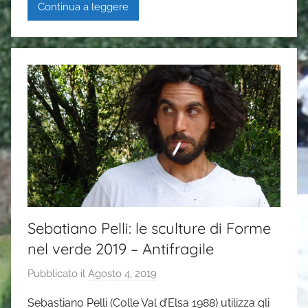
Continua a leggere
P
a
s
i
Sebatiano Pelli: le sculture di Forme
nel verde 2019 – Antifragile
Pubblicato il
Agosto 4, 2019
d
i
Sebastiano Pelli (Colle Val d’Elsa 1988) utilizza gli