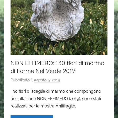
NON EFFIMERO: i 30 fiori di marmo
di Forme Nel Verde 2019
Pubblicato il
Agosto 5, 2019
d
i
I 30 fiori di scaglie di marmo che compongono
G
l’installazione NON EFFIMERO (2019), sono stati
a
realizzati per la mostra Antifragile,
i
a