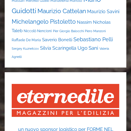
Massari
Mariaelena Mariotti
Marcello Guasti
Guidotti
Maurizio Cattelan
Maurizio Savini
Michelangelo Pistoletto
Nassim Nicholas
Taleb
Niccolò Nencioni
Pier Giorgio Balocchi
Piero Manzoni
Sebastiano Pelli
Saverio Bonelli
Raffaele De Maria
Ugo Sani
Silvia Scaringella
Sergey Kuznetcov
Valeria
Agnelli
un nuovo sponsor logistico per FORME NEL