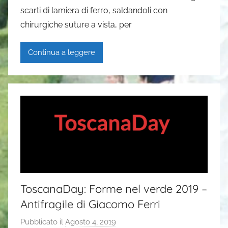
G
scarti di lamiera di ferro, saldandoli con
a
chirurgiche suture a vista, per
i
a
Continua a leggere
P
a
s
i
ToscanaDay: Forme nel verde 2019 –
Antifragile di Giacomo Ferri
Pubblicato il
Agosto 4, 2019
d