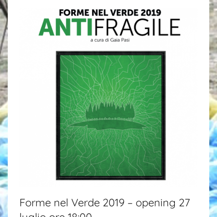
i
Forme nel Verde 2019 – opening 27
luglio ore 18:00