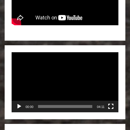
Video
Player
00:00
04:11