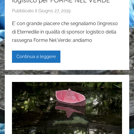
logistico per FORME NEL VERDE
Pubblicato il
Giugno 27, 2019
d
i
E’ con grande piacere che segnaliamo l’ingresso
G
di Eternedile in qualità di sponsor logistico della
a
rassegna Forme Nel Verde; andiamo
i
a
Continua a leggere
P
a
s
i