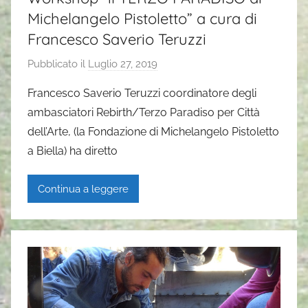
Michelangelo Pistoletto” a cura di
Francesco Saverio Teruzzi
Pubblicato il
Luglio 27, 2019
d
i
Francesco Saverio Teruzzi coordinatore degli
G
ambasciatori Rebirth/Terzo Paradiso per Città
a
dell’Arte, (la Fondazione di Michelangelo Pistoletto
i
a Biella) ha diretto
a
P
Continua a leggere
a
s
i