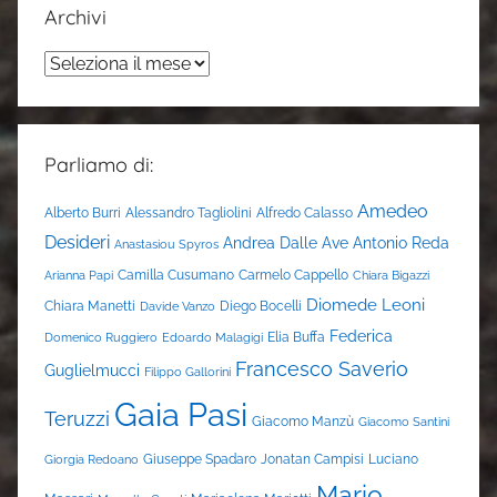
Archivi
Archivi
Parliamo di:
Amedeo
Alberto Burri
Alessandro Tagliolini
Alfredo Calasso
Desideri
Andrea Dalle Ave
Antonio Reda
Anastasiou Spyros
Camilla Cusumano
Carmelo Cappello
Arianna Papi
Chiara Bigazzi
Diomede Leoni
Chiara Manetti
Diego Bocelli
Davide Vanzo
Federica
Elia Buffa
Domenico Ruggiero
Edoardo Malagigi
Francesco Saverio
Guglielmucci
Filippo Gallorini
Gaia Pasi
Teruzzi
Giacomo Manzù
Giacomo Santini
Giuseppe Spadaro
Jonatan Campisi
Luciano
Giorgia Redoano
Mario