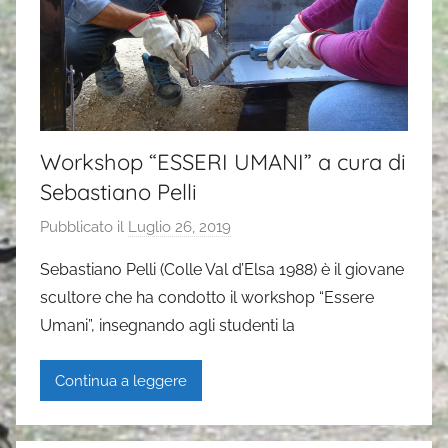
Workshop “ESSERI UMANI” a cura di
Sebastiano Pelli
Pubblicato il
Luglio 26, 2019
d
i
Sebastiano Pelli (Colle Val d’Elsa 1988) è il giovane
G
scultore che ha condotto il workshop “Essere
a
Umani”, insegnando agli studenti la
i
a
Continua a leggere
P
a
s