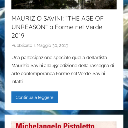
MAURIZIO SAVINI: “THE AGE OF
UNREASON” a Forme nel Verde
2019
Pubblicato il
Maggio 30, 2019
d
i
Una partecipazione speciale quella dell’artista
G
Maurizio Savini alla 49° edizione della rassegna di
a
arte contemporanea Forme nel Verde. Savini
i
infatti
a
P
Continua a leggere
a
s
i