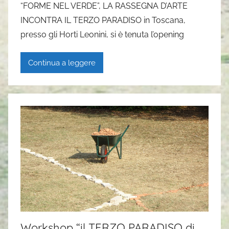
“FORME NEL VERDE”, LA RASSEGNA D’ARTE
G
INCONTRA IL TERZO PARADISO in Toscana,
a
presso gli Horti Leonini, si è tenuta l’opening
i
a
Continua a leggere
P
a
s
i
Workshop “il TERZO PARADISO di