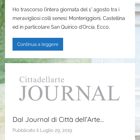
i
Ho trascorso l’intera giornata del 1° agosto tra i
G
meravigliosi colli senesi: Monteriggioni, Castellina
a
ed in particolare San Quirico d’Orcia. Ecco,
i
a
Continua a leggere
P
a
s
i
Dal Journal di Città dell’Arte…
Pubblicato il
Luglio 29, 2019
d
i