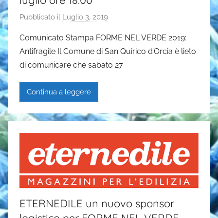
Pubblicato il
Luglio 3, 2019
d
i
Comunicato Stampa FORME NEL VERDE 2019:
G
Antifragile Il Comune di San Quirico d’Orcia è lieto
a
di comunicare che sabato 27
i
a
Continua a leggere
P
a
s
i
ETERNEDILE un nuovo sponsor