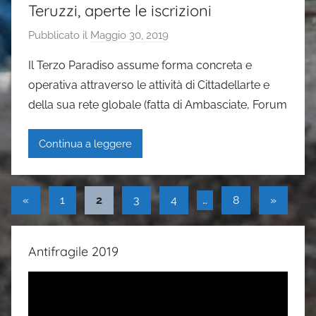
Teruzzi, aperte le iscrizioni
Pubblicato il
Maggio 30, 2019
d
i
Il Terzo Paradiso assume forma concreta e
G
operativa attraverso le attività di Cittadellarte e
a
della sua rete globale (fatta di Ambasciate, Forum
i
a
Continua a leggere
P
a
s
Paginazione
Articolo
Articolo
«
1
2
3
4
…
8
»
i
precedente
success
degli
articoli
Antifragile 2019