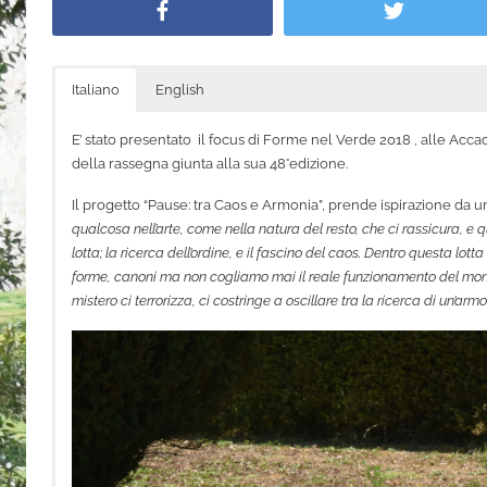
Facebook
G
Twitter
a
i
Italiano
English
a
P
E’ stato presentato il focus di Forme nel Verde 2018 , alle Acca
a
della rassegna giunta alla sua 48°edizione.
s
Il progetto “Pause: tra Caos e Armonia”, prende ispirazione da un
i
qualcosa nell’arte, come nella natura del resto, che ci rassicura, e 
lotta; la ricerca dell’ordine, e il fascino del caos. Dentro questa lott
forme, canoni ma non cogliamo mai il reale funzionamento del mondo,
mistero ci terrorizza, ci costringe a oscillare tra la ricerca di un’a