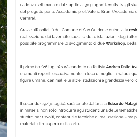
cadenza settimanale dal 1 aprile al 30 giugno) tenutisi tra gli stu
del progetto per le Accademie prof. Valeria Bruni (Accademia di 
Carrara).
Grazie all’ospitalità del Comune di San Quirico e quindi alla
res
realizzazione dei lavori site specific, delle istallazioni, degli a
possibile programmare lo svolgimento di due
Workshop
, della
il primo (21/26 luglio) sarà condotto dall’artista
Andrea Dalle Av
elementi reperiti esclusivamente in loco o meglio in natura, quali
figure umane, d’animali e le altre istallazioni a grandezza vero,
Il secondo (29/31 luglio), sarà tenuto dall’artista
Edoardo Malagi
in materia, non solo introdurrà agli studenti una delle tematiche
stupirci per risvolti, contenuti e tecniche di realizzazione – ma p
materiali di recupero e di scarto.