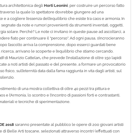
uttura architettonica degli
Horti Leonini
, per costruire un percorso fatto
 attraverso la quale lo spettatore dovrebbe giungere ad una
 e a cogliere l’essenza dell’equilibrio che esiste tra caos e armonia. In
ppe segnate da note e rumori provenienti da strumenti inventati, oggetti,
ergia solare. Perché? Le note ci invitano in queste pause ad ascoltarci, a
dere fiato per continuare il “percorso”. Ad ogni pausa, s’incrocieranno
: dopo l’ascolto arriva la comprensione, dopo esserci guardati bene
 ricerca, arrivano le scoperte e l’equilibrio che stiamo cercando.
18)
di Maurizio Cattelan
,
che prevede l’installazione di oltre 150 lapidi
icate a noti artisti del passato e del presente, a formare un provocatorio
fisico, sull’eternità data dalla fama raggiunta in vita dagli artisti, sul
silenzio.
lestimento di una mostra collettiva di oltre 40 pezzi tra pittura e
os e l’Armonia, lo scontro e l’incontro di passioni forti e contrastanti,
, materiali e tecniche di sperimentazione.
DE 2018
saranno presentate al pubblico le opere di 200 giovani artisti
di Belle Arti toscane, selezionati attraverso incontri (effettuati con