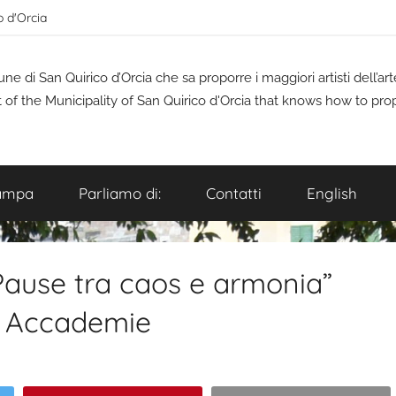
o d'Orcia
 di San Quirico d’Orcia che sa proporre i maggiori artisti dell’a
t of the Municipality of San Quirico d'Orcia that knows how to pro
ampa
Parliamo di:
Contatti
English
ause tra caos e armonia”
le Accademie