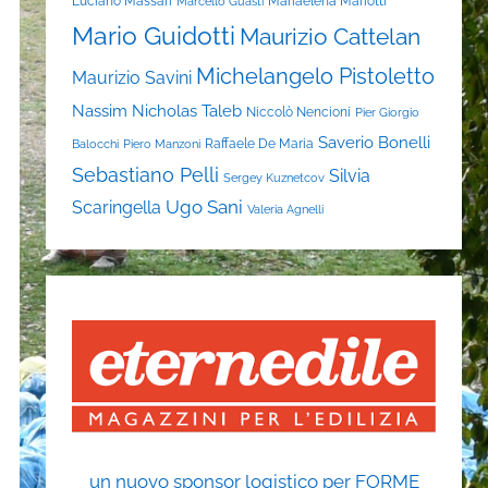
Luciano Massari
Mariaelena Mariotti
Marcello Guasti
Mario Guidotti
Maurizio Cattelan
Michelangelo Pistoletto
Maurizio Savini
Nassim Nicholas Taleb
Niccolò Nencioni
Pier Giorgio
Saverio Bonelli
Raffaele De Maria
Balocchi
Piero Manzoni
Sebastiano Pelli
Silvia
Sergey Kuznetcov
Ugo Sani
Scaringella
Valeria Agnelli
un nuovo sponsor logistico per FORME