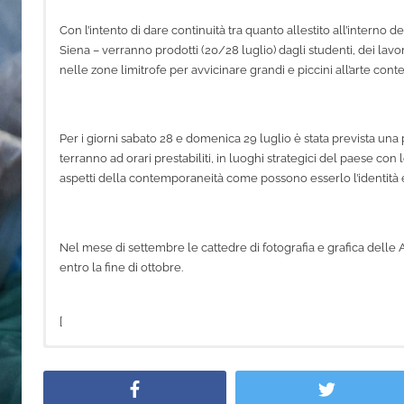
Con l’intento di dare continuità tra quanto allestito all’interno 
Siena – verranno prodotti (20/28 luglio) dagli studenti, dei lavor
nelle zone limitrofe per avvicinare grandi e piccini all’arte co
Per i giorni sabato 28 e domenica 29 luglio è stata prevista una 
terranno ad orari prestabiliti, in luoghi strategici del paese con l
aspetti della contemporaneità come possono esserlo l’identità e 
Nel mese di settembre le cattedre di fotografia e grafica del
entro la fine di ottobre.
[
The theme of the 2018 Forme nel Verde was presented at the Ac
in a row in which the Academies have partnered up with the exhib
Facebook
Twitter