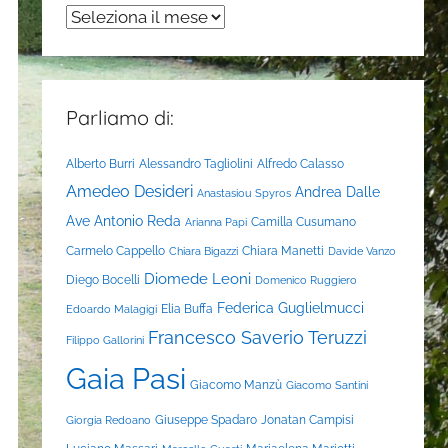
Archivi
Parliamo di:
Alberto Burri
Alessandro Tagliolini
Alfredo Calasso
Amedeo Desideri
Andrea Dalle
Anastasiou Spyros
Ave
Antonio Reda
Camilla Cusumano
Arianna Papi
Carmelo Cappello
Chiara Manetti
Chiara Bigazzi
Davide Vanzo
Diomede Leoni
Diego Bocelli
Domenico Ruggiero
Federica Guglielmucci
Elia Buffa
Edoardo Malagigi
Francesco Saverio Teruzzi
Filippo Gallorini
Gaia Pasi
Giacomo Manzù
Giacomo Santini
Giuseppe Spadaro
Jonatan Campisi
Giorgia Redoano