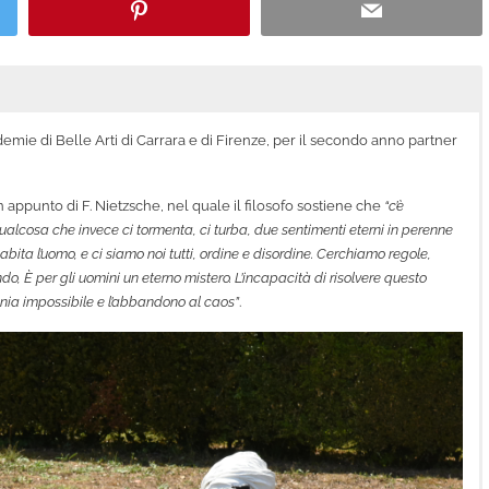
Pinterest
Email
demie di Belle Arti di Carrara e di Firenze, per il secondo anno partner
 appunto di F. Nietzsche, nel quale il filosofo sostiene che
“c’è
qualcosa che invece ci tormenta, ci turba, due sentimenti eterni in perenne
a abita l’uomo, e ci siamo noi tutti, ordine e disordine. Cerchiamo regole,
 È per gli uomini un eterno mistero. L’incapacità di risolvere questo
rmonia impossibile e l’abbandono al caos”
.