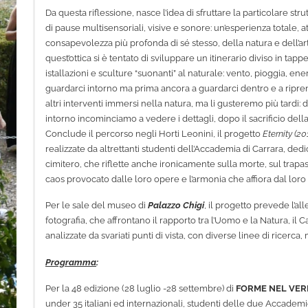
Da questa riflessione, nasce l’idea di sfruttare la particolare str
di pause multisensoriali, visive e sonore: un’esperienza totale,
consapevolezza più profonda di sé stesso, della natura e dell’arte
quest’ottica si è tentato di sviluppare un itinerario diviso in ta
istallazioni e sculture “suonanti” al naturale: vento, pioggia, en
guardarci intorno ma prima ancora a guardarci dentro e a ripren
altri interventi immersi nella natura, ma li gusteremo più tardi
intorno incominciamo a vedere i dettagli, dopo il sacrificio della
Conclude il percorso negli Horti Leonini, il progetto
Eternity (20
realizzate da altrettanti studenti dell’Accademia di Carrara, ded
cimitero, che riflette anche ironicamente sulla morte, sul trapasso 
caos provocato dalle loro opere e l’armonia che affiora dal loro 
Per le sale del museo di
Palazzo Chigi
, il progetto prevede l’al
fotografia, che affrontano il rapporto tra l’Uomo e la Natura, il Ca
analizzate da svariati punti di vista, con diverse linee di ricerca
Programma
:
Per la 48 edizione (28 luglio -28 settembre) di
FORME NEL VER
under 35 italiani ed internazionali, studenti delle due Accademie 