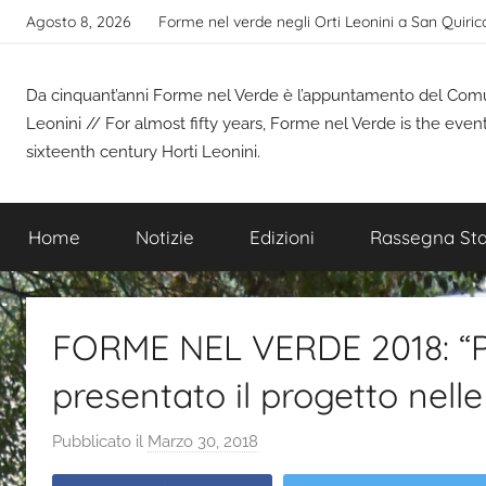
Salta
Agosto 8, 2026
Forme nel verde negli Orti Leonini a San Quiric
al
contenuto
Da cinquant’anni Forme nel Verde è l’appuntamento del Comune
Leonini // For almost fifty years, Forme nel Verde is the even
sixteenth century Horti Leonini.
Home
Notizie
Edizioni
Rassegna St
FORME NEL VERDE 2018: “P
presentato il progetto nel
Pubblicato il
Marzo 30, 2018
d
i