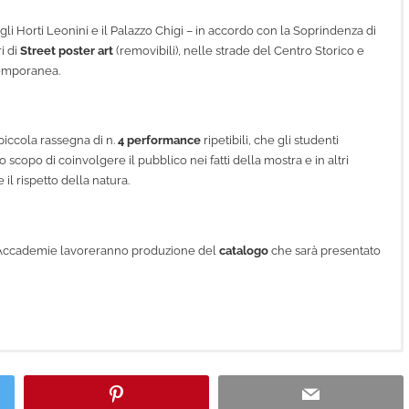
degli Horti Leonini e il Palazzo Chigi – in accordo con la Soprindenza di
i di
Street poster art
(removibili), nelle strade del Centro Storico e
ntemporanea.
piccola rassegna di n.
4 performance
ripetibili, che gli studenti
o scopo di coinvolgere il pubblico nei fatti della mostra e in altri
il rispetto della natura.
le Accademie lavoreranno produzione del
catalogo
che sarà presentato
ademies of Fine Arts of Carrara and Florence, this is the second time
ition that now in its 48th edition.
Pinterest
Email