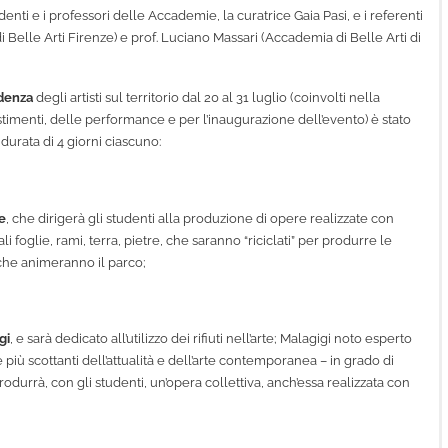
denti e i professori delle Accademie, la curatrice Gaia Pasi, e i referenti
Belle Arti Firenze) e prof. Luciano Massari (Accademia di Belle Arti di
idenza
degli artisti sul territorio dal 20 al 31 luglio (coinvolti nella
llestimenti, delle performance e per l’inaugurazione dell’evento) è stato
 durata di 4 giorni ciascuno:
e
, che dirigerà gli studenti alla produzione di opere realizzate con
 foglie, rami, terra, pietre, che saranno “riciclati” per produrre le
 che animeranno il parco;
gi
, e sarà dedicato all’utilizzo dei rifiuti nell’arte; Malagigi noto esperto
 più scottanti dell’attualità e dell’arte contemporanea – in grado di
rodurrà, con gli studenti, un’opera collettiva, anch’essa realizzata con