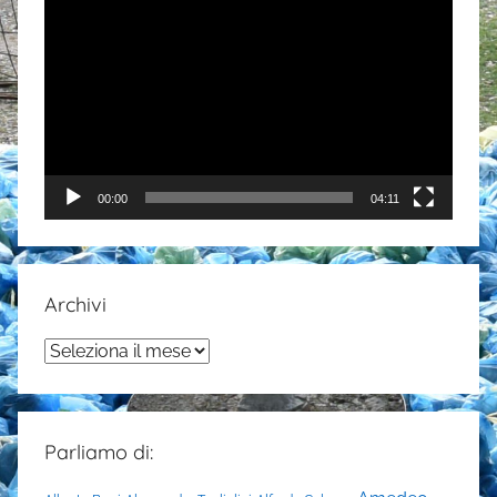
Video
Player
00:00
04:11
Archivi
Archivi
Parliamo di: