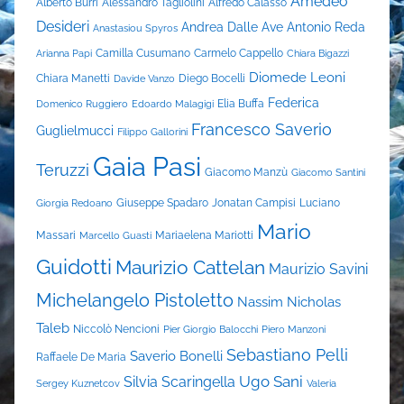
Amedeo
Alberto Burri
Alessandro Tagliolini
Alfredo Calasso
Desideri
Andrea Dalle Ave
Antonio Reda
Anastasiou Spyros
Camilla Cusumano
Carmelo Cappello
Arianna Papi
Chiara Bigazzi
Diomede Leoni
Chiara Manetti
Diego Bocelli
Davide Vanzo
Federica
Elia Buffa
Domenico Ruggiero
Edoardo Malagigi
Francesco Saverio
Guglielmucci
Filippo Gallorini
Gaia Pasi
Teruzzi
Giacomo Manzù
Giacomo Santini
Giuseppe Spadaro
Jonatan Campisi
Luciano
Giorgia Redoano
Mario
Massari
Mariaelena Mariotti
Marcello Guasti
Guidotti
Maurizio Cattelan
Maurizio Savini
Michelangelo Pistoletto
Nassim Nicholas
Taleb
Niccolò Nencioni
Pier Giorgio Balocchi
Piero Manzoni
Sebastiano Pelli
Saverio Bonelli
Raffaele De Maria
Ugo Sani
Silvia Scaringella
Sergey Kuznetcov
Valeria