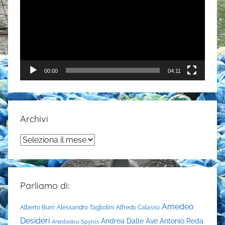
00:00
04:11
Archivi
Archivi
Parliamo di:
Amedeo
Alberto Burri
Alessandro Tagliolini
Alfredo Calasso
Desideri
Andrea Dalle Ave
Antonio Reda
Anastasiou Spyros