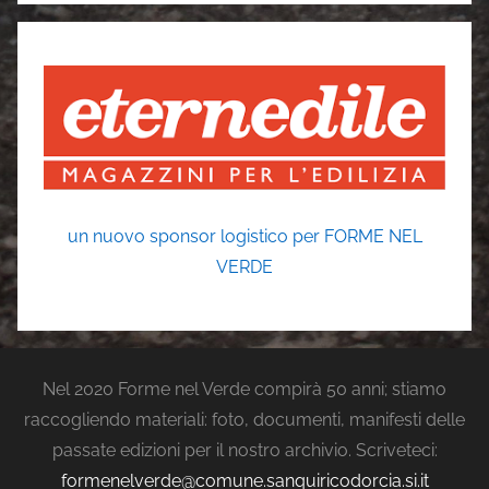
un nuovo sponsor logistico per FORME NEL
VERDE
Nel 2020 Forme nel Verde compirà 50 anni; stiamo
raccogliendo materiali: foto, documenti, manifesti delle
passate edizioni per il nostro archivio. Scriveteci:
formenelverde@comune.sanquiricodorcia.si.it