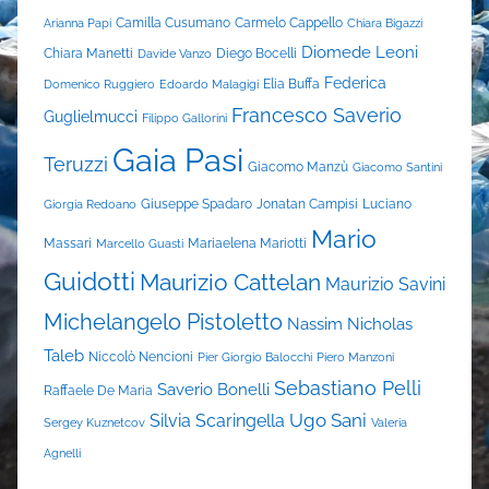
Camilla Cusumano
Carmelo Cappello
Arianna Papi
Chiara Bigazzi
Diomede Leoni
Chiara Manetti
Diego Bocelli
Davide Vanzo
Federica
Elia Buffa
Domenico Ruggiero
Edoardo Malagigi
Francesco Saverio
Guglielmucci
Filippo Gallorini
Gaia Pasi
Teruzzi
Giacomo Manzù
Giacomo Santini
Giuseppe Spadaro
Jonatan Campisi
Luciano
Giorgia Redoano
Mario
Massari
Mariaelena Mariotti
Marcello Guasti
Guidotti
Maurizio Cattelan
Maurizio Savini
Michelangelo Pistoletto
Nassim Nicholas
Taleb
Niccolò Nencioni
Pier Giorgio Balocchi
Piero Manzoni
Sebastiano Pelli
Saverio Bonelli
Raffaele De Maria
Ugo Sani
Silvia Scaringella
Sergey Kuznetcov
Valeria
Agnelli