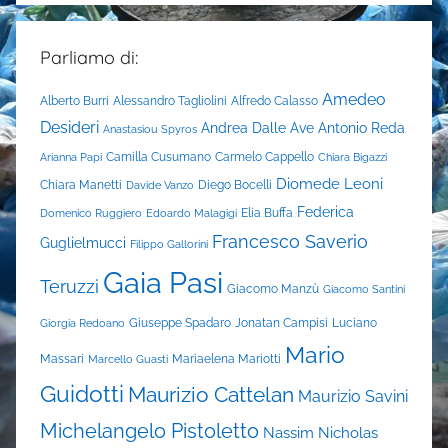
Parliamo di:
Amedeo
Alberto Burri
Alessandro Tagliolini
Alfredo Calasso
Desideri
Andrea Dalle Ave
Antonio Reda
Anastasiou Spyros
Camilla Cusumano
Carmelo Cappello
Arianna Papi
Chiara Bigazzi
Diomede Leoni
Chiara Manetti
Diego Bocelli
Davide Vanzo
Federica
Elia Buffa
Domenico Ruggiero
Edoardo Malagigi
Francesco Saverio
Guglielmucci
Filippo Gallorini
Gaia Pasi
Teruzzi
Giacomo Manzù
Giacomo Santini
Giuseppe Spadaro
Jonatan Campisi
Luciano
Giorgia Redoano
Mario
Massari
Mariaelena Mariotti
Marcello Guasti
Guidotti
Maurizio Cattelan
Maurizio Savini
Michelangelo Pistoletto
Nassim Nicholas