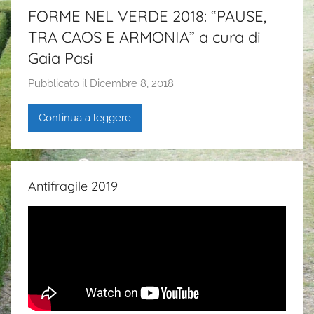
FORME NEL VERDE 2018: “PAUSE,
TRA CAOS E ARMONIA” a cura di
Gaia Pasi
Pubblicato il
Dicembre 8, 2018
d
i
Continua a leggere
G
a
i
a
Antifragile 2019
P
a
s
i