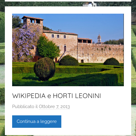
WIKIPEDIA e HORTI LEONINI
Pubblicato il
Ottobre 7, 2013
d
i
Continua a leggere
G
a