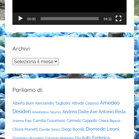
00:00
04:11
Archivi
Archivi
Parliamo di:
Amedeo
Alberto Burri
Alessandro Tagliolini
Alfredo Calasso
Desideri
Andrea Dalle Ave
Antonio Reda
Anastasiou Spyros
Camilla Cusumano
Carmelo Cappello
Arianna Papi
Chiara Bigazzi
Diomede Leoni
Chiara Manetti
Diego Bocelli
Davide Vanzo
Federica
Elia Buffa
Domenico Ruggiero
Edoardo Malagigi