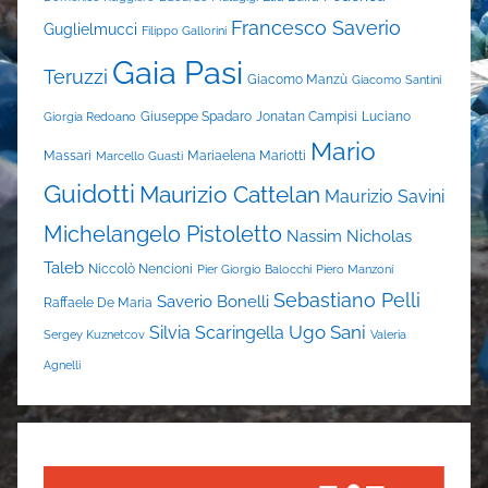
Francesco Saverio
Guglielmucci
Filippo Gallorini
Gaia Pasi
Teruzzi
Giacomo Manzù
Giacomo Santini
Giuseppe Spadaro
Jonatan Campisi
Luciano
Giorgia Redoano
Mario
Massari
Mariaelena Mariotti
Marcello Guasti
Guidotti
Maurizio Cattelan
Maurizio Savini
Michelangelo Pistoletto
Nassim Nicholas
Taleb
Niccolò Nencioni
Pier Giorgio Balocchi
Piero Manzoni
Sebastiano Pelli
Saverio Bonelli
Raffaele De Maria
Ugo Sani
Silvia Scaringella
Sergey Kuznetcov
Valeria
Agnelli