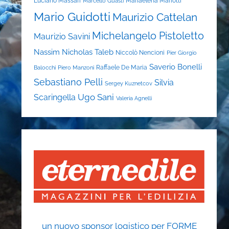
Luciano Massari
Mariaelena Mariotti
Marcello Guasti
Mario Guidotti
Maurizio Cattelan
Michelangelo Pistoletto
Maurizio Savini
Nassim Nicholas Taleb
Niccolò Nencioni
Pier Giorgio
Saverio Bonelli
Raffaele De Maria
Balocchi
Piero Manzoni
Sebastiano Pelli
Silvia
Sergey Kuznetcov
Ugo Sani
Scaringella
Valeria Agnelli
un nuovo sponsor logistico per FORME