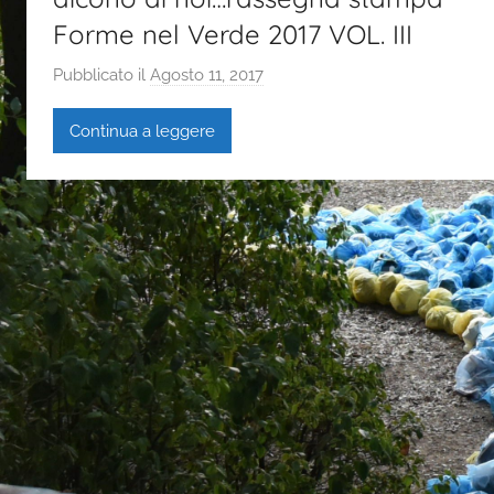
Forme nel Verde 2017 VOL. III
Pubblicato il
Agosto 11, 2017
d
i
Continua a leggere
G
a
i
a
P
a
s
i