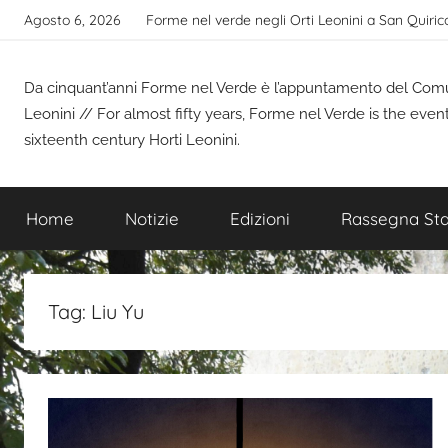
Salta
Agosto 6, 2026
Forme nel verde negli Orti Leonini a San Quiric
al
contenuto
Da cinquant’anni Forme nel Verde è l’appuntamento del Comune
Leonini // For almost fifty years, Forme nel Verde is the even
sixteenth century Horti Leonini.
Home
Notizie
Edizioni
Rassegna St
Tag:
Liu Yu