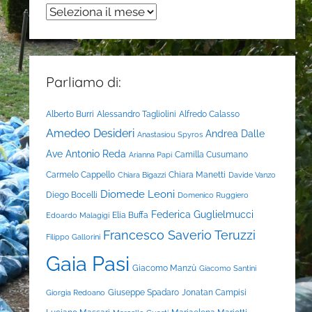
Archivi
Parliamo di:
Alberto Burri
Alessandro Tagliolini
Alfredo Calasso
Amedeo Desideri
Andrea Dalle
Anastasiou Spyros
Ave
Antonio Reda
Camilla Cusumano
Arianna Papi
Carmelo Cappello
Chiara Manetti
Chiara Bigazzi
Davide Vanzo
Diomede Leoni
Diego Bocelli
Domenico Ruggiero
Federica Guglielmucci
Elia Buffa
Edoardo Malagigi
Francesco Saverio Teruzzi
Filippo Gallorini
Gaia Pasi
Giacomo Manzù
Giacomo Santini
Giuseppe Spadaro
Jonatan Campisi
Giorgia Redoano