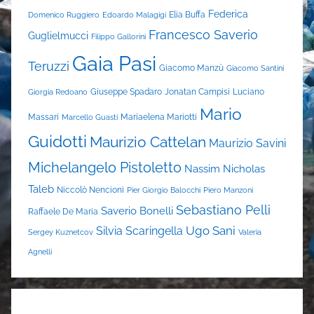
Federica
Elia Buffa
Domenico Ruggiero
Edoardo Malagigi
Francesco Saverio
Guglielmucci
Filippo Gallorini
Gaia Pasi
Teruzzi
Giacomo Manzù
Giacomo Santini
Giuseppe Spadaro
Jonatan Campisi
Luciano
Giorgia Redoano
Mario
Massari
Mariaelena Mariotti
Marcello Guasti
Guidotti
Maurizio Cattelan
Maurizio Savini
Michelangelo Pistoletto
Nassim Nicholas
Taleb
Niccolò Nencioni
Pier Giorgio Balocchi
Piero Manzoni
Sebastiano Pelli
Saverio Bonelli
Raffaele De Maria
Ugo Sani
Silvia Scaringella
Sergey Kuznetcov
Valeria
Agnelli