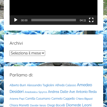
00:00
04:11
Archivi
Archivi
Parliamo di:
Amedeo
Alberto Burri
Alessandro Tagliolini
Alfredo Calasso
Desideri
Andrea Dalle Ave
Antonio Reda
Anastasiou Spyros
Camilla Cusumano
Carmelo Cappello
Arianna Papi
Chiara Bigazzi
Diomede Leoni
Chiara Manetti
Diego Bocelli
Davide Vanzo