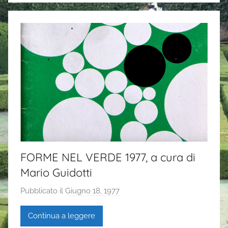
FORME NEL VERDE 1977, a cura di
Mario Guidotti
Pubblicato il
Giugno 18, 1977
d
i
Continua a leggere
G