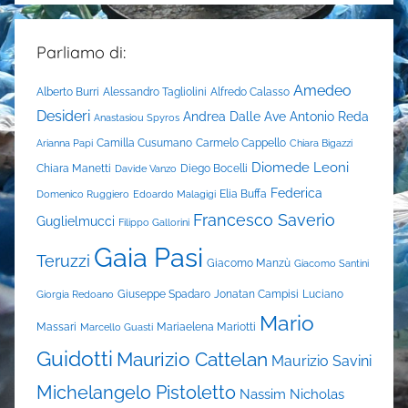
Parliamo di:
Amedeo
Alberto Burri
Alessandro Tagliolini
Alfredo Calasso
Desideri
Andrea Dalle Ave
Antonio Reda
Anastasiou Spyros
Camilla Cusumano
Carmelo Cappello
Arianna Papi
Chiara Bigazzi
Diomede Leoni
Chiara Manetti
Diego Bocelli
Davide Vanzo
Federica
Elia Buffa
Domenico Ruggiero
Edoardo Malagigi
Francesco Saverio
Guglielmucci
Filippo Gallorini
Gaia Pasi
Teruzzi
Giacomo Manzù
Giacomo Santini
Giuseppe Spadaro
Jonatan Campisi
Luciano
Giorgia Redoano
Mario
Massari
Mariaelena Mariotti
Marcello Guasti
Guidotti
Maurizio Cattelan
Maurizio Savini
Michelangelo Pistoletto
Nassim Nicholas