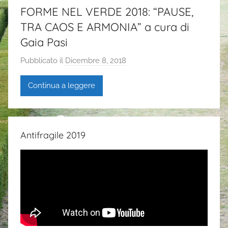
FORME NEL VERDE 2018: “PAUSE,
TRA CAOS E ARMONIA” a cura di
Gaia Pasi
Pubblicato il
Dicembre 8, 2018
d
i
Continua a leggere
G
a
i
a
Antifragile 2019
P
a
s
i