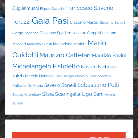
Francesco Saverio
Guglielmucci
Filippo Gallorini
Gaia Pasi
Teruzzi
Giacomo Manzù
Giacomo Santini
Giuseppe Spadaro
Jonatan Campisi
Luciano
Giorgia Redoano
Mario
Massari
Mariaelena Mariotti
Marcello Guasti
Guidotti
Maurizio Cattelan
Maurizio Savini
Michelangelo Pistoletto
Nassim Nicholas
Taleb
Niccolò Nencioni
Pier Giorgio Balocchi
Piero Manzoni
Sebastiano Pelli
Saverio Bonelli
Raffaele De Maria
Ugo Sani
Silvia Scaringella
Sergey Kuznetcov
Valeria
Agnelli