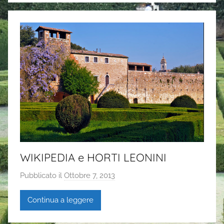
WIKIPEDIA e HORTI LEONINI
Pubblicato il
Ottobre 7, 2013
d
i
Continua a leggere
G
a