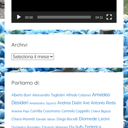
00:00
04:11
Archivi
Archivi
Parliamo di:
Amedeo
Alberto Burri
Alessandro Tagliolini
Alfredo Calasso
Desideri
Andrea Dalle Ave
Antonio Reda
Anastasiou Spyros
Camilla Cusumano
Carmelo Cappello
Arianna Papi
Chiara Bigazzi
Diomede Leoni
Chiara Manetti
Diego Bocelli
Davide Vanzo
Federica
Elia Buffa
Domenico Ruggiero
Edoardo Malagigi