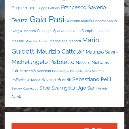
Francesco Saverio
Guglielmucci
Filippo Gallorini
Gaia Pasi
Teruzzi
Giacomo Manzù
Giacomo Santini
Giuseppe Spadaro
Jonatan Campisi
Luciano
Giorgia Redoano
Mario
Massari
Mariaelena Mariotti
Marcello Guasti
Guidotti
Maurizio Cattelan
Maurizio Savini
Michelangelo Pistoletto
Nassim Nicholas
Taleb
Niccolò Nencioni
Pier Giorgio Balocchi
Piero Manzoni
Sebastiano Pelli
Saverio Bonelli
Raffaele De Maria
Ugo Sani
Silvia Scaringella
Sergey Kuznetcov
Valeria
Agnelli