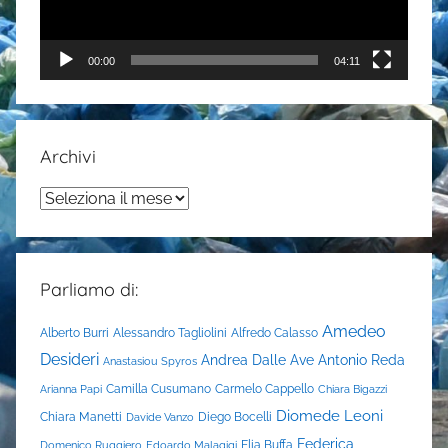
00:00
04:11
Archivi
Archivi
Parliamo di:
Amedeo
Alberto Burri
Alessandro Tagliolini
Alfredo Calasso
Desideri
Andrea Dalle Ave
Antonio Reda
Anastasiou Spyros
Camilla Cusumano
Carmelo Cappello
Arianna Papi
Chiara Bigazzi
Diomede Leoni
Chiara Manetti
Diego Bocelli
Davide Vanzo
Federica
Elia Buffa
Domenico Ruggiero
Edoardo Malagigi