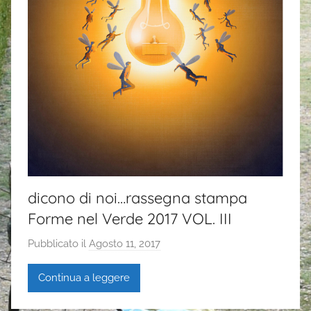
dicono di noi…rassegna stampa
Forme nel Verde 2017 VOL. III
Pubblicato il
Agosto 11, 2017
d
i
Continua a leggere
G
a