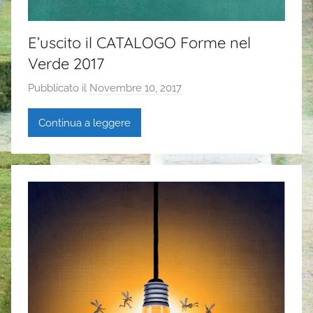
E’uscito il CATALOGO Forme nel
Verde 2017
Pubblicato il
Novembre 10, 2017
d
i
Continua a leggere
G
a
i
a
P
a
s
i