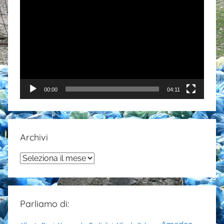
Video
Player
00:00
04:11
Archivi
Archivi
Parliamo di: