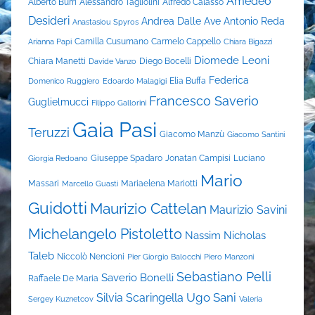
Amedeo
Alberto Burri
Alessandro Tagliolini
Alfredo Calasso
Desideri
Andrea Dalle Ave
Antonio Reda
Anastasiou Spyros
Camilla Cusumano
Carmelo Cappello
Arianna Papi
Chiara Bigazzi
Diomede Leoni
Chiara Manetti
Diego Bocelli
Davide Vanzo
Federica
Elia Buffa
Domenico Ruggiero
Edoardo Malagigi
Francesco Saverio
Guglielmucci
Filippo Gallorini
Gaia Pasi
Teruzzi
Giacomo Manzù
Giacomo Santini
Giuseppe Spadaro
Jonatan Campisi
Luciano
Giorgia Redoano
Mario
Massari
Mariaelena Mariotti
Marcello Guasti
Guidotti
Maurizio Cattelan
Maurizio Savini
Michelangelo Pistoletto
Nassim Nicholas
Taleb
Niccolò Nencioni
Pier Giorgio Balocchi
Piero Manzoni
Sebastiano Pelli
Saverio Bonelli
Raffaele De Maria
Ugo Sani
Silvia Scaringella
Sergey Kuznetcov
Valeria