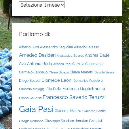
Archivi
Parliamo di:
Alberto Burri
Alessandro Tagliolini
Alfredo Calasso
Amedeo Desideri
Andrea Dalle
Anastasiou Spyros
Ave
Antonio Reda
Camilla Cusumano
Arianna Papi
Carmelo Cappello
Chiara Manetti
Chiara Bigazzi
Davide Vanzo
Diomede Leoni
Diego Bocelli
Domenico Ruggiero
Federica Guglielmucci
Elia Buffa
Edoardo Malagigi
Francesco Saverio Teruzzi
Filippo Gallorini
Gaia Pasi
Giacomo Manzù
Giacomo Santini
Giuseppe Spadaro
Jonatan Campisi
Giorgia Redoano