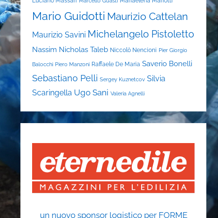
Luciano Massari
Mariaelena Mariotti
Marcello Guasti
Mario Guidotti
Maurizio Cattelan
Michelangelo Pistoletto
Maurizio Savini
Nassim Nicholas Taleb
Niccolò Nencioni
Pier Giorgio
Saverio Bonelli
Raffaele De Maria
Balocchi
Piero Manzoni
Sebastiano Pelli
Silvia
Sergey Kuznetcov
Ugo Sani
Scaringella
Valeria Agnelli
un nuovo sponsor logistico per FORME