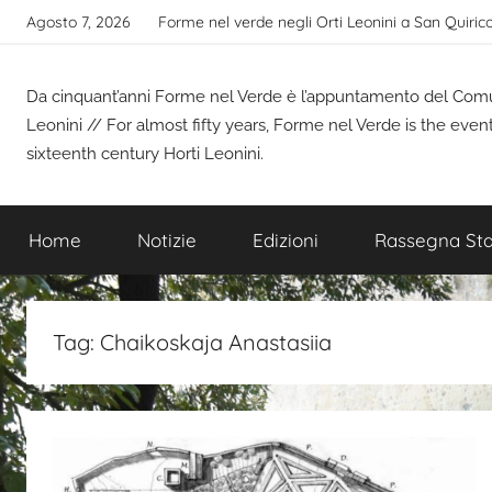
Salta
Agosto 7, 2026
Forme nel verde negli Orti Leonini a San Quiric
al
contenuto
Da cinquant’anni Forme nel Verde è l’appuntamento del Comune
Leonini // For almost fifty years, Forme nel Verde is the even
sixteenth century Horti Leonini.
Home
Notizie
Edizioni
Rassegna St
Tag:
Chaikoskaja Anastasiia