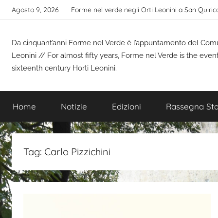
Salta
Agosto 9, 2026
Forme nel verde negli Orti Leonini a San Quiric
al
contenuto
Da cinquant’anni Forme nel Verde è l’appuntamento del Comune
Leonini // For almost fifty years, Forme nel Verde is the even
sixteenth century Horti Leonini.
Home
Notizie
Edizioni
Rassegna St
Tag:
Carlo Pizzichini