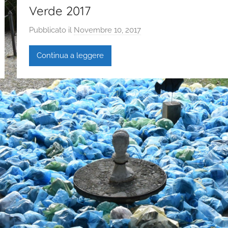
Verde 2017
Pubblicato il
Novembre 10, 2017
d
i
Continua a leggere
G
a
i
a
P
a
s
i