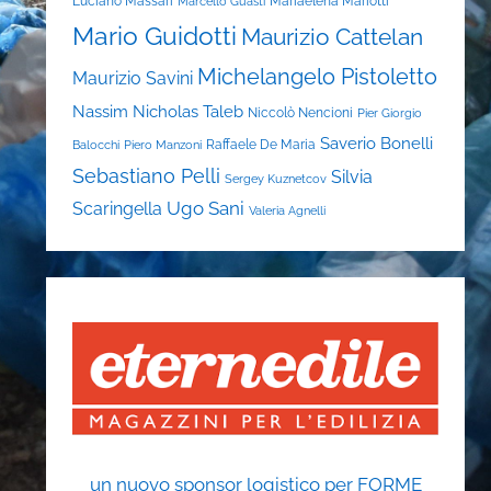
Luciano Massari
Mariaelena Mariotti
Marcello Guasti
Mario Guidotti
Maurizio Cattelan
Michelangelo Pistoletto
Maurizio Savini
Nassim Nicholas Taleb
Niccolò Nencioni
Pier Giorgio
Saverio Bonelli
Raffaele De Maria
Balocchi
Piero Manzoni
Sebastiano Pelli
Silvia
Sergey Kuznetcov
Ugo Sani
Scaringella
Valeria Agnelli
un nuovo sponsor logistico per FORME