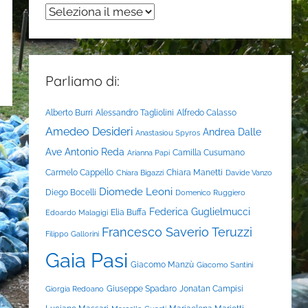
Archivi
Parliamo di:
Alberto Burri
Alessandro Tagliolini
Alfredo Calasso
Amedeo Desideri
Andrea Dalle
Anastasiou Spyros
Ave
Antonio Reda
Camilla Cusumano
Arianna Papi
Carmelo Cappello
Chiara Manetti
Chiara Bigazzi
Davide Vanzo
Diomede Leoni
Diego Bocelli
Domenico Ruggiero
Federica Guglielmucci
Elia Buffa
Edoardo Malagigi
Francesco Saverio Teruzzi
Filippo Gallorini
Gaia Pasi
Giacomo Manzù
Giacomo Santini
Giuseppe Spadaro
Jonatan Campisi
Giorgia Redoano