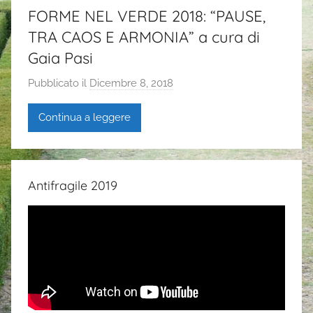
FORME NEL VERDE 2018: “PAUSE,
TRA CAOS E ARMONIA” a cura di
Gaia Pasi
Pubblicato il
Dicembre 8, 2018
d
i
Continua a leggere
G
a
i
a
Antifragile 2019
P
a
s
i