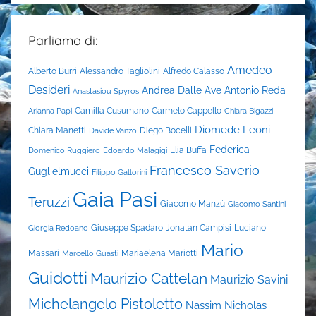
Parliamo di:
Amedeo
Alberto Burri
Alessandro Tagliolini
Alfredo Calasso
Desideri
Andrea Dalle Ave
Antonio Reda
Anastasiou Spyros
Camilla Cusumano
Carmelo Cappello
Arianna Papi
Chiara Bigazzi
Diomede Leoni
Chiara Manetti
Diego Bocelli
Davide Vanzo
Federica
Elia Buffa
Domenico Ruggiero
Edoardo Malagigi
Francesco Saverio
Guglielmucci
Filippo Gallorini
Gaia Pasi
Teruzzi
Giacomo Manzù
Giacomo Santini
Giuseppe Spadaro
Jonatan Campisi
Luciano
Giorgia Redoano
Mario
Massari
Mariaelena Mariotti
Marcello Guasti
Guidotti
Maurizio Cattelan
Maurizio Savini
Michelangelo Pistoletto
Nassim Nicholas