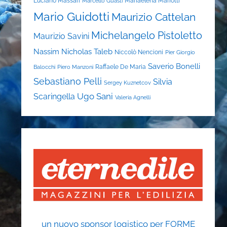
Luciano Massari
Mariaelena Mariotti
Marcello Guasti
Mario Guidotti
Maurizio Cattelan
Michelangelo Pistoletto
Maurizio Savini
Nassim Nicholas Taleb
Niccolò Nencioni
Pier Giorgio
Saverio Bonelli
Raffaele De Maria
Balocchi
Piero Manzoni
Sebastiano Pelli
Silvia
Sergey Kuznetcov
Ugo Sani
Scaringella
Valeria Agnelli
un nuovo sponsor logistico per FORME