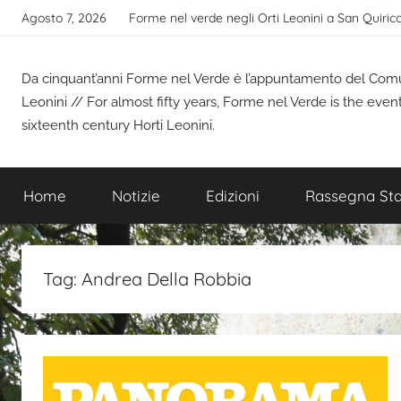
Salta
Agosto 7, 2026
Forme nel verde negli Orti Leonini a San Quiric
al
contenuto
Da cinquant’anni Forme nel Verde è l’appuntamento del Comune
Leonini // For almost fifty years, Forme nel Verde is the even
sixteenth century Horti Leonini.
Home
Notizie
Edizioni
Rassegna St
Tag:
Andrea Della Robbia