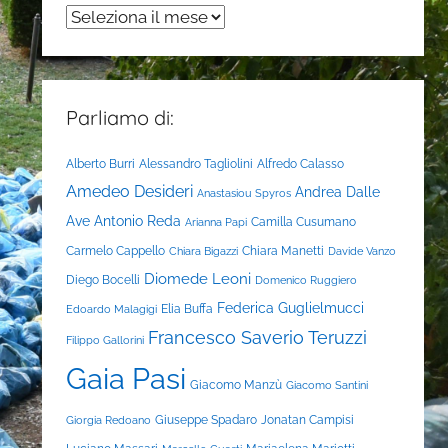
Archivi
Parliamo di:
Alberto Burri
Alessandro Tagliolini
Alfredo Calasso
Amedeo Desideri
Andrea Dalle
Anastasiou Spyros
Ave
Antonio Reda
Camilla Cusumano
Arianna Papi
Carmelo Cappello
Chiara Manetti
Chiara Bigazzi
Davide Vanzo
Diomede Leoni
Diego Bocelli
Domenico Ruggiero
Federica Guglielmucci
Elia Buffa
Edoardo Malagigi
Francesco Saverio Teruzzi
Filippo Gallorini
Gaia Pasi
Giacomo Manzù
Giacomo Santini
Giuseppe Spadaro
Jonatan Campisi
Giorgia Redoano